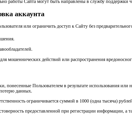
льно работы Сайта могут быть направлены в службу поддержки ч
овка аккаунта
льзователя или ограничить доступ к Сайту без предварительног
ашения.
авообладателей.
 для мошеннических действий или распространения вредоносно
тки, понесенные Пользователем в результате использования или
 потерю данных.
тственность ограничивается суммой в 1000 (одна тысяча) рубле
достоверность предоставленной при регистрации информации, а т