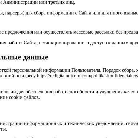
и Администрации или третьих лиц.
, парсеры) для сбора информации с Сайта или для иного взаим
 предложения или осуществлять массовые рассылки без предва
я работы Сайта, несанкционированного доступа к данным друг
альные данные
боткой персональной информации Пользователя. Порядок сбора,
й по адресу https://redigitalunicorn.com/politika-konfidencialno
хнологии для обеспечения работоспособности и улучшения качес
ние cookie-файлов.
дминистрации информационных и технических уведомлений, связ
чты.