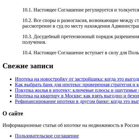
10.1. Настоящее Соглашение регулируется и толкуетс
10.2. Все споры и разногласия, возникающие между с
рассмотрение в суд по месту нахождения Администра
10.3. Досудебный претензионный порядок разрешения 
получения.
10.4. Настоящее Соглашение вступает в силу для Поль
Свежие записи
Ипотека на новостройку от застройщика: когда это выгод
Как выбрать банк для ипотеки: проверенная стратегия и 
Покупка жилья в ипотеку: ключевые плюсы и ощутимые
Ипотека на квартиру в Москве: как взять выгодно и безо
Рефинансирование ипотеки в другом банке: когда это вы
О сайте
Информационные статьи об ипотеке на недвижимость в России.
Пользовательское соглашение