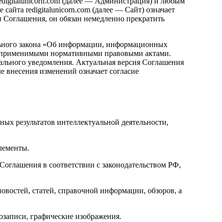
digitalunicorn.com (далее — Администрация) и любым
айта redigitalunicorn.com (далее — Сайт) означает
и Соглашения, он обязан немедленно прекратить
льного закона «Об информации, информационных
и применимыми нормативными правовыми актами.
иального уведомления. Актуальная версия Соглашения
осле внесения изменений означает согласие
ных результатов интеллектуальной деятельности,
лементы.
Соглашения в соответствии с законодательством РФ,
остей, статей, справочной информации, обзоров, а
записи, графические изображения.