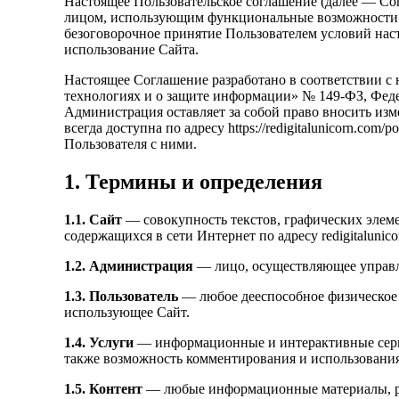
Настоящее Пользовательское соглашение (далее — Со
лицом, использующим функциональные возможности сайт
безоговорочное принятие Пользователем условий наст
использование Сайта.
Настоящее Соглашение разработано в соответствии 
технологиях и о защите информации» № 149-ФЗ, Фе
Администрация оставляет за собой право вносить изм
всегда доступна по адресу https://redigitalunicorn.co
Пользователя с ними.
1. Термины и определения
1.1. Сайт
— совокупность текстов, графических элеме
содержащихся в сети Интернет по адресу redigitalunico
1.2. Администрация
— лицо, осуществляющее управл
1.3. Пользователь
— любое дееспособное физическое л
использующее Сайт.
1.4. Услуги
— информационные и интерактивные серви
также возможность комментирования и использования
1.5. Контент
— любые информационные материалы, раз