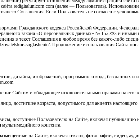
глашение) регулирует отношения между администрацией сайта re
а redigitalunicorn.com (далее — Пользователь). Использование с
оящего Соглашения. Если Пользователь не согласен с условиям
с нормами Гражданского кодекса Российской Федерации, Федера
дерального закона «О персональных данных» № 152-ФЗ и иным
енения в текст Соглашения в любое время без какого-либо спец
m/polzovatelskoe-soglashenie/. Продолжение использования Сайта п
нтов, дизайна, изображений, программного кода, баз данных и и
rn.com.
ение Сайтом и обладающее исключительными правами на его э
ицо, достигшее возраста, допустимого для акцепта настоящего 
сы, доступные Пользователю на Сайте, включая публикацию нов
 мультимедийного контента.
мещенные на Сайте, включая тексты, фотографии, видео, аудио