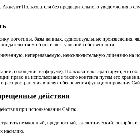
ть Аккаунт Пользователя без предварительного уведомления в с
ть
рафику, логотипы, базы данных, аудиовизуальные произведения, 
конодательством об интеллектуальной собственности.
раниченную, непередаваемую, неисключительную лицензию на и
тарии, сообщения на форуме), Пользователь гарантирует, что об
ции право на использование такого контента путем его хранени
а и распространения в целях обеспечения функционирования Сай
апрещенные действия
 действия при использовании Сайта:
странять незаконный, вредоносный, клеветнический, оскорбител
к насилию.