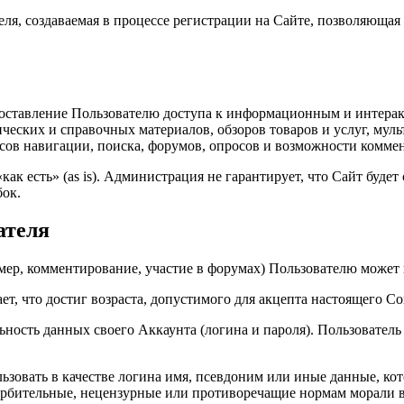
ля, создаваемая в процессе регистрации на Сайте, позволяющая
доставление Пользователю доступа к информационным и интерак
ических и справочных материалов, обзоров товаров и услуг, му
исов навигации, поиска, форумов, опросов и возможности комме
как есть» (as is). Администрация не гарантирует, что Сайт буде
бок.
ателя
мер, комментирование, участие в форумах) Пользователю может 
ает, что достиг возраста, допустимого для акцепта настоящего С
ьность данных своего Аккаунта (логина и пароля). Пользователь 
льзовать в качестве логина имя, псевдоним или иные данные, ко
скорбительные, нецензурные или противоречащие нормам морали